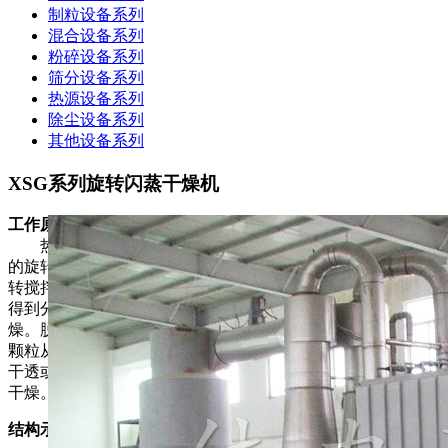
制粒设备系列
混合设备系列
粉碎设备系列
筛分设备系列
热源设备系列
除尘设备系列
其他设备系列
XSG系列旋转闪蒸干燥机
工作原理
热空气切线进入干燥器底部，在搅拌器带动下形成强有力
的旋转风场。膏状物料由螺旋加料器进入干燥器内，在高速旋
转搅拌桨的强烈作用下，物料受撞击、磨擦及剪切力的作用下
得到分散，块状物料迅速粉碎，与热空气充分接触、受热、干
燥。脱水后的干物料随热气流上升，分级环将大颗粒截留，小
颗粒从环中心排出干燥器外，由旋风分离器和除尘器回收，未
干透或大块物料受离心力作用甩向器壁，重新落到底部被粉碎
干燥。
结构示意图