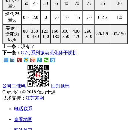
初含湿
60
45
30
55
40
70
75
25
30
量%
终含湿
0.5
2.0
1.0
1.0
1.0
1.5
5.0
0.2-2
1.0
量%
实际干
80-
350-
120-
160-
300-
430-
290-
80-120
90-150
燥能力
110
380
150
180
350
470
310
kg/h
上一条：
没有了
下一条：
GZQ系列振动流化床干燥机
公司二维码
回到顶部
Copyright © 2018 佳力干燥
技术支持：
江苏东网
电话联系
查看地图