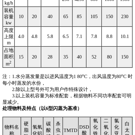
kg/h
装机
10
20
40
65
85
105
150
230
容量
kw
高度
4.0
4.8
5.8
6.5
7.1
7.8
8.8
10.1
上限
m
占地
面积
15
20
28
35
40
52
80
150
2
m
o
o
注：1.水分蒸发量是以进风温度为1 80
C，出风温度为80
C 时
每小时蒸发的水份，
2.除以上型号外可为用户作特殊设计，
3.以上装机容量为标准配套，根据物料不同功率配套可明
显减少。
处理物料及特点（以6型闪蒸为基准）
氧
二
氯
硬
碳
杀
白
物料名
氢氧
DSD
化
氧
化
脂
酸
虫
太
TMTD
酸
称
化铝
铁
化
亚