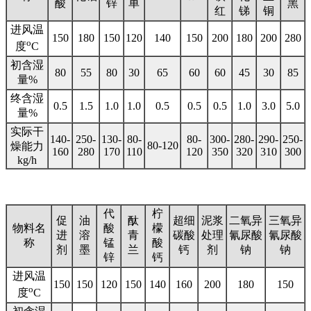
酸
锌
单
黑
红
锑
铜
进风温
150
180
150
120
140
150
200
180
200
280
o
度
C
初含湿
80
55
80
30
65
60
60
45
30
85
量%
终含湿
0.5
1.5
1.0
1.0
0.5
0.5
0.5
1.0
3.0
5.0
量%
实际干
140-
250-
130-
80-
80-
300-
280-
290-
250-
80-120
燥能力
160
280
170
110
120
350
320
310
300
kg/h
代
柠
促
油
酞
超细
泥浆
二氧异
三氧异
物料名
酸
檬
进
溶
青
碳酸
处理
氰尿酸
氰尿酸
称
锰
酸
剂
墨
兰
钙
剂
钠
钠
锌
钙
进风温
150
150
120
150
140
160
200
180
150
o
度
C