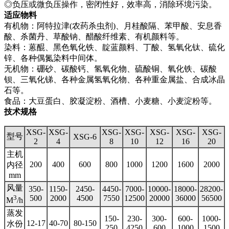
◎负压或微负压操作，密闭性好，效率高，消除环境污染。
适应物料
有机物：阿特拉津(农药杀虫剂)、月桂酸隔、苯甲酸、安息香
酸、杀菌丹、草酸钠、醋酸纤维素、有机颜料等。
染料：蒽醌、黑色氧化铁、靛蓝颜料、丁酸、氢氧化钛、硫化
锌、各种偶氮染料中间体。
无机物：硼砂、碳酸钙、氢氧化物、硫酸铜、氧化铁、碳酸
钡、三氧化锑、各种金属氢氧化物、各种重金属盐、合成冰晶
石等。
食品：大豆蛋白、胶凝淀粉、酒槽、小麦糖、小麦淀粉等。
技术规格
XSG-
XSG-
XSG-
XSG-
XSG-
XSG-
XSG-
型号
XSG-6
2
4
8
10
12
16
20
主机
200
400
600
800
1000
1200
1600
2000
内径
mm
风量
350-
1150-
2450-
4450-
7000-
10000-
18000-
28200-
3
500
2000
4500
7550
12500
20000
36000
56500
M
/h
蒸发
150-
230-
300-
600-
1000-
12-17
40-70
80-150
水份
250
4250
600
1000
1500